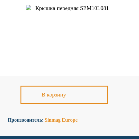
К сожалению, на сайте идут
технические работы, формы
обратной связи временно не
доступны
Пожалуйста, свяжитесь с
нами по телефону
+7 831 2-
883-884
В корзину
Производитель:
Sinmag Europe