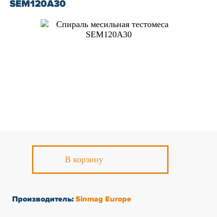
SEM120A30
К сожалению, на сайте идут
технические работы, формы
обратной связи временно не
доступны
Пожалуйста, свяжитесь с
нами по телефону
+7 831 2-
883-884
В корзину
Производитель:
Sinmag Europe