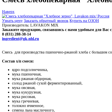
Наверх
Узнать цену
Заказать обратный звонок
Купить на ОЗОН
Производитель:
LAVAKON MIX
Закажите продукцию, связавшись с нами удобным для Вас 
8 (831) 288-38-14
ingredient@gk-nhl.ru
Смесь для производства пшенично-ржаной хлеба с большим со
Состав х/п смеси:
ядро подсолнечника,
мука пшеничная,
мука ржаная обдирная,
солод ржаной сухой ферментированный,
мука овсяная,
мука кукурузная,
мука рисовая,
мука гречневая,
толокно ячменное,
семена льна масличного,