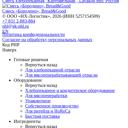
Смесь хлебопекарная "Картофельная", Lavakon mix/ Россия
Смесь «Бородино», Bread&Good
© ООО «НХ-Логистик», 2026 (ИНН 5257154509)
+7 831 2-883-884
nhl@gk-nhl.ru
EN
Политика конфиденциальности
Согласие на обработку персональных данных
Код PHP
Наверх
Готовые решения
Вернуться назад
Для хлебопекарной отрасли
Для мясоперерабатывающей отрасли
Оборудование
Вернуться назад
Хлебопекарное и кондитерское оборудование
Для мясопереработки
Упаковочное
Собственное производство
Для ритейла и HoReCa
Быстрая поставка
Ингредиенты
Вернуться назад