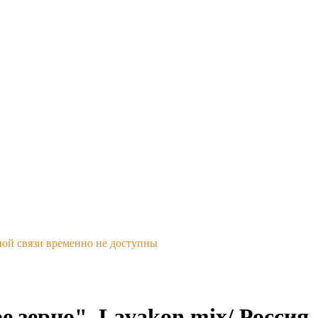
ной связи временно не доступны
 зерно", Lavakon mix/ Россия