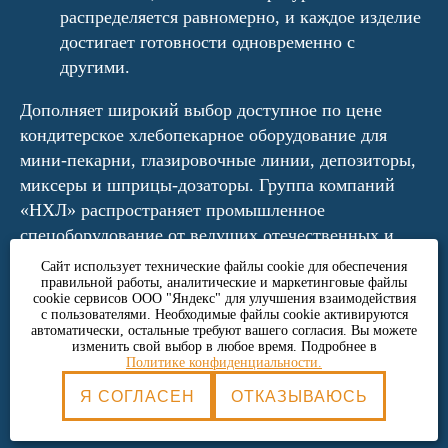
распределяется равномерно, и каждое изделие
достигает готовности одновременно с
другими.
Дополняет широкий выбор доступное по цене
кондитерское хлебопекарное оборудование для
мини-пекарни, глазировочные линии, депозиторы,
миксеры и шприцы-дозаторы. Группа компаний
«НХЛ» распространяет промышленное
спецоборудование от ведущих отечественных и
зарубежных производителей. Каждый образец
Сайт использует технические файлы cookie для обеспечения
сертифицирован на соответствие ГОСТ и
правильной работы, аналитические и маркетинговые файлы
cookie сервисов ООО "Яндекс" для улучшения взаимодействия
европейским стандартам безопасности. Чтобы
с пользователями. Необходимые файлы cookie активируются
автоматически, остальные требуют вашего согласия. Вы можете
заказать тот или иной аппарат или целый
изменить свой выбор в любое время. Подробнее в
© ООО «НХ-Логистик», 2026 (ИНН
производственный комплекс, обратитесь к нашим
Политике конфиденциальности.
5257154509)
специалистам.
Политика конфиденциальности
Я СОГЛАСЕН
ОТКАЗЫВАЮСЬ