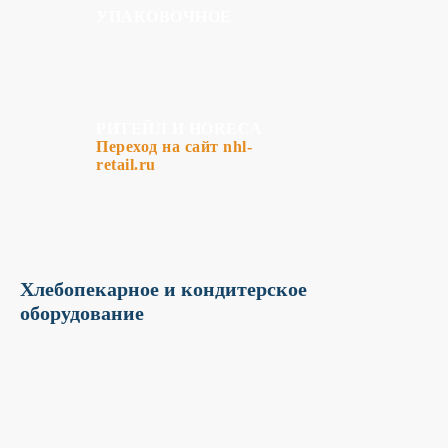
УПАКОВОЧНОЕ
К сожалению, на сайте идут
технические работы, формы
обратной связи временно не
доступны
РИТЕЙЛ И HORECA
Пожалуйста, свяжитесь с
Переход на сайт nhl-
нами по телефону
+7 831 2-
retail.ru
883-884
Хлебопекарное и кондитерское
оборудование