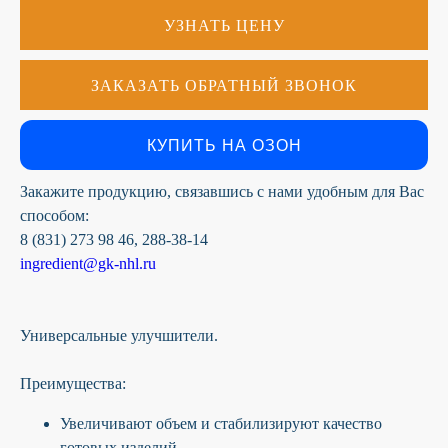
УЗНАТЬ ЦЕНУ
К сожалению, на сайте идут
технические работы, формы
ЗАКАЗАТЬ ОБРАТНЫЙ ЗВОНОК
обратной связи временно не
доступны
Пожалуйста, свяжитесь с
КУПИТЬ НА ОЗОН
нами по телефону
+7 831 2-
883-884
Закажите продукцию, связавшись с нами удобным для Вас
способом:
8 (831) 273 98 46, 288-38-14
ingredient@gk-nhl.ru
Универсальные улучшители.
Преимущества:
Увеличивают объем и стабилизируют качество
готовых изделий.