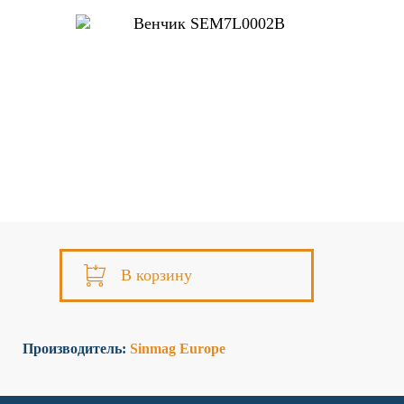
К сожалению, на сайте идут
технические работы, формы
обратной связи временно не
доступны
Пожалуйста, свяжитесь с
нами по телефону
+7 831 2-
883-884
В корзину
Производитель:
Sinmag Europe