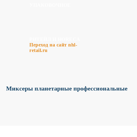
УПАКОВОЧНОЕ
К сожалению, на сайте идут
технические работы, формы
обратной связи временно не
доступны
РИТЕЙЛ И HORECA
Пожалуйста, свяжитесь с
Переход на сайт nhl-
нами по телефону
+7 831 2-
retail.ru
883-884
Миксеры планетарные профессиональные