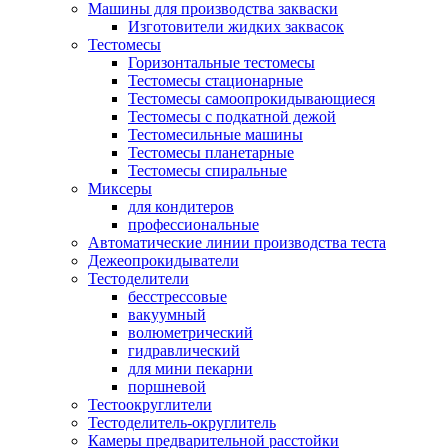
Машины для производства закваски
Изготовители жидких заквасок
Тестомесы
Горизонтальные тестомесы
Тестомесы стационарные
Тестомесы самоопрокидывающиеся
Тестомесы с подкатной дежой
Тестомесильные машины
Тестомесы планетарные
Тестомесы спиральные
Миксеры
для кондитеров
профессиональные
Автоматические линии производства теста
​Дежеопрокидыватели
Тестоделители
бесстрессовые
вакуумный
волюметрический
гидравлический
для мини пекарни
поршневой
Тестоокруглители
Тестоделитель-округлитель
Камеры предварительной расстойки