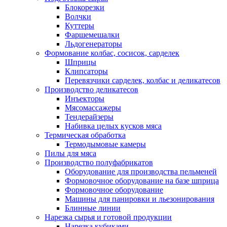
Блокорезки
Волчки
Куттеры
Фаршемешалки
Льдогенераторы
Формование колбас, сосисок, сарделек
Шприцы
Клипсаторы
Перевязчики сарделек, колбас и деликатесов
Производство деликатесов
Инъекторы
Мясомассажеры
Тендерайзеры
Набивка целых кусков мяса
Термическая обработка
Термодымовые камеры
Пилы для мяса
Производство полуфабрикатов
Оборудование для производства пельменей
Формовочное оборудование на базе шприца
Формовочное оборудование
Машины для панировки и льезонирования
Блинные линии
Нарезка сырья и готовой продукции
Нарезка кубиками