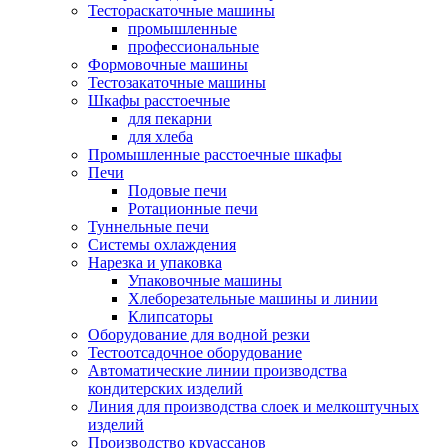
Тестораскаточные машины
промышленные
профессиональные
Формовочные машины
Тестозакаточные машины
Шкафы расстоечные
для пекарни
для хлеба
Промышленные расстоечные шкафы
Печи
Подовые печи
Ротационные печи
Туннельные печи
Системы охлаждения
Нарезка и упаковка
Упаковочные машины
Хлеборезательные машины и линии
Клипсаторы
Оборудование для водной резки
Тестоотсадочное оборудование
Автоматические линии производства
кондитерских изделий
Линия для производства слоек и мелкоштучных
изделий
Производство круассанов