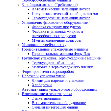
Термоформовочные машины
Запайщики лотков (Трейсилеры)
Автоматический запайщик лотков
Полуавтоматический запайщик лотков
Термоусадочный запайщик лотков
Упаковочно-фасовочное оборудование
Фасовка сыпучих продуктов
Фасовка и упаковка жидких и
пастообразных продуктов
Мультиголовочные дозаторы
Упаковка в стрейч-пленку
Горизонтальные упаковочные машины
Горизонтальная машина Флоу Пак
Групповая упаковка. Термоусадочные машины
Термоусадочный аппарат
Упаковка в термоусадочную пленку
Формирователи гофрокоробов
Нарезка и упаковка хлеба
Линии для нарезки и упаковки
Хлеборезки
Автоматизация упаковочного оборудования
Взвешивание и этикетировка
Этикетировщики
Вспомогательное оборудование
Онлайн интеграция машин