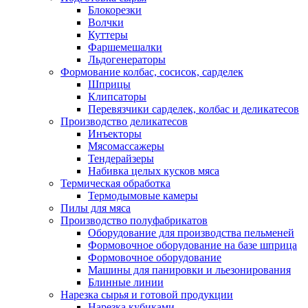
Блокорезки
Волчки
Куттеры
Фаршемешалки
Льдогенераторы
Формование колбас, сосисок, сарделек
Шприцы
Клипсаторы
Перевязчики сарделек, колбас и деликатесов
Производство деликатесов
Инъекторы
Мясомассажеры
Тендерайзеры
Набивка целых кусков мяса
Термическая обработка
Термодымовые камеры
Пилы для мяса
Производство полуфабрикатов
Оборудование для производства пельменей
Формовочное оборудование на базе шприца
Формовочное оборудование
Машины для панировки и льезонирования
Блинные линии
Нарезка сырья и готовой продукции
Нарезка кубиками