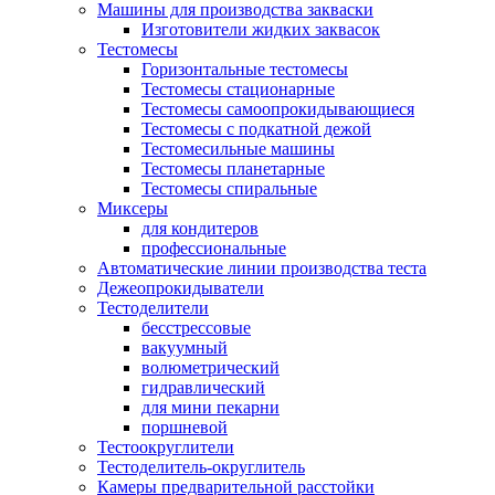
Машины для производства закваски
Изготовители жидких заквасок
Тестомесы
Горизонтальные тестомесы
Тестомесы стационарные
Тестомесы самоопрокидывающиеся
Тестомесы с подкатной дежой
Тестомесильные машины
Тестомесы планетарные
Тестомесы спиральные
Миксеры
для кондитеров
профессиональные
Автоматические линии производства теста
​Дежеопрокидыватели
Тестоделители
бесстрессовые
вакуумный
волюметрический
гидравлический
для мини пекарни
поршневой
Тестоокруглители
Тестоделитель-округлитель
Камеры предварительной расстойки