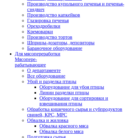
Производство купольного печенья и печенья-
сэндвич
Производство капкейков
Глазировка печенья
Ореходробилки
Кремоварки
Производство тортов
Шприцы-дозаторы, депозиторы
Бараночное оборудование
Для мясопереработки
Мясопере-
рабатывающее
О департаменте
Все оборудование
Убой и разделка птицы
Оборудование для убоя птицы
Линии разделки птицы
Оборудование для сортировки и
взвешивания птицы
Обработка кишечного сырья и субпродуктов
свиней, КРС, МРС
Обвалка и жиловка
Обвалка красного мяса
Обвалка белого мяса
Подготовка сырья