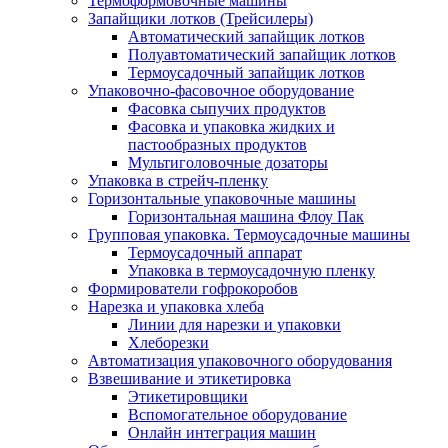
Термоформовочные машины
Запайщики лотков (Трейсилеры)
Автоматический запайщик лотков
Полуавтоматический запайщик лотков
Термоусадочный запайщик лотков
Упаковочно-фасовочное оборудование
Фасовка сыпучих продуктов
Фасовка и упаковка жидких и
пастообразных продуктов
Мультиголовочные дозаторы
Упаковка в стрейч-пленку
Горизонтальные упаковочные машины
Горизонтальная машина Флоу Пак
Групповая упаковка. Термоусадочные машины
Термоусадочный аппарат
Упаковка в термоусадочную пленку
Формирователи гофрокоробов
Нарезка и упаковка хлеба
Линии для нарезки и упаковки
Хлеборезки
Автоматизация упаковочного оборудования
Взвешивание и этикетировка
Этикетировщики
Вспомогательное оборудование
Онлайн интеграция машин