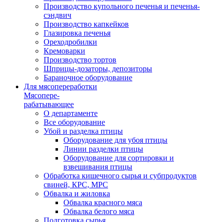
Производство купольного печенья и печенья-
сэндвич
Производство капкейков
Глазировка печенья
Ореходробилки
Кремоварки
Производство тортов
Шприцы-дозаторы, депозиторы
Бараночное оборудование
Для мясопереработки
Мясопере-
рабатывающее
О департаменте
Все оборудование
Убой и разделка птицы
Оборудование для убоя птицы
Линии разделки птицы
Оборудование для сортировки и
взвешивания птицы
Обработка кишечного сырья и субпродуктов
свиней, КРС, МРС
Обвалка и жиловка
Обвалка красного мяса
Обвалка белого мяса
Подготовка сырья