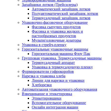
Термоформовочные машины
Запайщики лотков (Трейсилеры)
Автоматический запайщик лотков
Полуавтоматический запайщик лотков
Термоусадочный запайщик лотков
Упаковочно-фасовочное оборудование
Фасовка сыпучих продуктов
Фасовка и упаковка жидких и
пастообразных продуктов
Мультиголовочные дозаторы
Упаковка в стрейч-пленку
Горизонтальные упаковочные машины
Горизонтальная машина Флоу Пак
Групповая упаковка. Термоусадочные машины
Термоусадочный аппарат
Упаковка в термоусадочную пленку
Формирователи гофрокоробов
Нарезка и упаковка хлеба
Линии для нарезки и упаковки
Хлеборезки
Автоматизация упаковочного оборудования
Взвешивание и этикетировка
Этикетировщики
Вспомогательное оборудование
Онлайн интеграция машин