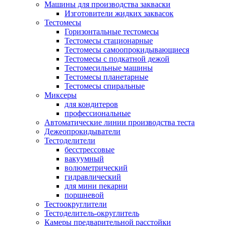
Машины для производства закваски
Изготовители жидких заквасок
Тестомесы
Горизонтальные тестомесы
Тестомесы стационарные
Тестомесы самоопрокидывающиеся
Тестомесы с подкатной дежой
Тестомесильные машины
Тестомесы планетарные
Тестомесы спиральные
Миксеры
для кондитеров
профессиональные
Автоматические линии производства теста
​Дежеопрокидыватели
Тестоделители
бесстрессовые
вакуумный
волюметрический
гидравлический
для мини пекарни
поршневой
Тестоокруглители
Тестоделитель-округлитель
Камеры предварительной расстойки