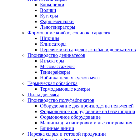
Блокорезки
Волчки
Куттеры
Фаршемешалки
Льдогенераторы
Формование колбас, сосисок, сарделек
Шприцы
Клипсаторы
Перевязчики сарделек, колбас и деликатесов
Производство деликатесов
Инъекторы
Мясомассажеры
Тендерайзеры
Набивка целых кусков мяса
Термическая обработка
Термодымовые камеры
Пилы для мяса
Производство полуфабрикатов
Оборудование для производства пельменей
Формовочное оборудование на базе шприца
Формовочное оборудование
Машины для панировки и льезонирования
Блинные линии
Нарезка сырья и готовой продукции
Нарезка кубиками